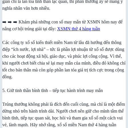
giản chỉ là lan tỏa tinh thần lạc quan, thì phần thưởng ấy sẽ mang ý
nghĩa nhân văn hơn nhiều.
➡️ ➡️ ➡️ Khám phá những con số may mắn từ XSMN hôm nay để
nâng cơ hội trúng giải tại đây:
XSMN thứ 4 hàng tuần
Các công ty xổ số kiến thiết miền Nam từ lâu đã hướng đến thông
điệp “ích nước, lợi nhà” – tức là phần lợi nhuận từ xổ số được dùng
cho các hoạt động xã hội, giáo dục, và phúc lợi công cộng. Vì thế,
khi người chơi biết chia sẻ lại may mắn của mình, điều đó không chỉ
tốt cho bản thân mà còn góp phần lan tỏa giá trị tích cực trong cộng
đồng.
5. Giữ tinh thần bình tĩnh – tiếp tục hành trình may mắn
Trúng thưởng không phải là đích đến cuối cùng, mà chỉ là một điểm
dừng nhỏ trên hành trình dài. Người chơi nên giữ cho mình tâm thế
bình tĩnh, tiếp tục quan sát, học hỏi và tham gia xổ số một cách vui
vẻ, lành mạnh. Hãy nhớ rằng, xổ số miền Nam thứ 4 hàng tuần