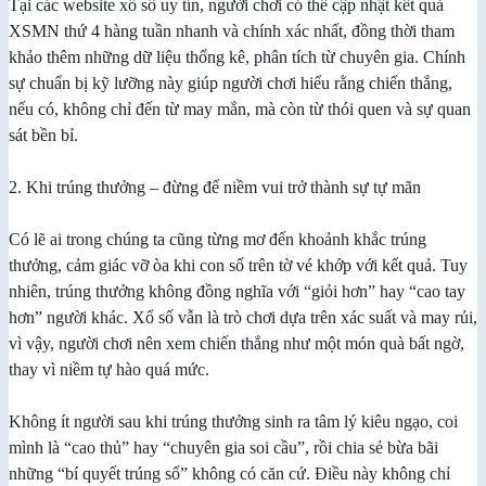
Tại các website xổ số uy tín, người chơi có thể cập nhật kết quả
XSMN thứ 4 hàng tuần nhanh và chính xác nhất, đồng thời tham
khảo thêm những dữ liệu thống kê, phân tích từ chuyên gia. Chính
sự chuẩn bị kỹ lưỡng này giúp người chơi hiểu rằng chiến thắng,
nếu có, không chỉ đến từ may mắn, mà còn từ thói quen và sự quan
sát bền bỉ.
2. Khi trúng thưởng – đừng để niềm vui trở thành sự tự mãn
Có lẽ ai trong chúng ta cũng từng mơ đến khoảnh khắc trúng
thưởng, cảm giác vỡ òa khi con số trên tờ vé khớp với kết quả. Tuy
nhiên, trúng thưởng không đồng nghĩa với “giỏi hơn” hay “cao tay
hơn” người khác. Xổ số vẫn là trò chơi dựa trên xác suất và may rủi,
vì vậy, người chơi nên xem chiến thắng như một món quà bất ngờ,
thay vì niềm tự hào quá mức.
Không ít người sau khi trúng thưởng sinh ra tâm lý kiêu ngạo, coi
mình là “cao thủ” hay “chuyên gia soi cầu”, rồi chia sẻ bừa bãi
những “bí quyết trúng số” không có căn cứ. Điều này không chỉ