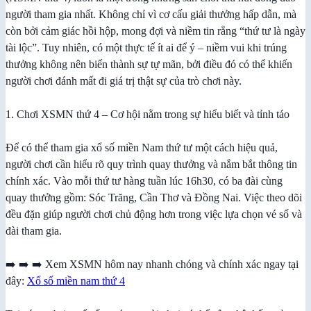
người tham gia nhất. Không chỉ vì cơ cấu giải thưởng hấp dẫn, mà
còn bởi cảm giác hồi hộp, mong đợi và niềm tin rằng “thứ tư là ngày
tài lộc”. Tuy nhiên, có một thực tế ít ai để ý – niềm vui khi trúng
thưởng không nên biến thành sự tự mãn, bởi điều đó có thể khiến
người chơi đánh mất đi giá trị thật sự của trò chơi này.
1. Chơi XSMN thứ 4 – Cơ hội nằm trong sự hiểu biết và tỉnh táo
Để có thể tham gia xổ số miền Nam thứ tư một cách hiệu quả,
người chơi cần hiểu rõ quy trình quay thưởng và nắm bắt thông tin
chính xác. Vào mỗi thứ tư hàng tuần lúc 16h30, có ba đài cùng
quay thưởng gồm: Sóc Trăng, Cần Thơ và Đồng Nai. Việc theo dõi
đều đặn giúp người chơi chủ động hơn trong việc lựa chọn vé số và
đài tham gia.
➡️ ➡️ ➡️ Xem XSMN hôm nay nhanh chóng và chính xác ngay tại
đây:
Xổ số miền nam thứ 4