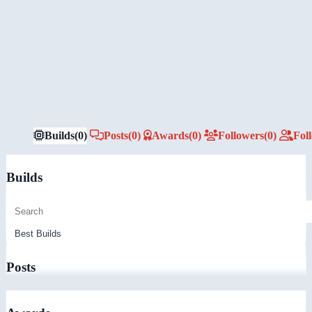
Builds
(0)
Posts
(0)
Awards
(0)
Followers
(0)
Fol
Builds
Posts