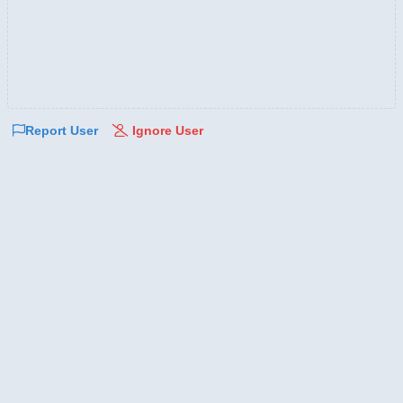
Report User
Ignore User