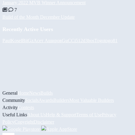
January 2022 MVB Winner Announcement
7
Build of the Month December Update
Recently Active Users
PaulKosel
BiiGz
Асет Аширов
GuCCi512
d3bos
Togotogo81
General
Home
News
Builds
Community
Socials
Awards
Builders
Most Valuable Builders
Activity
Contests
Useful Links
About Us
Help & Support
Terms of Use
Privacy
Policy
Copyright
Disclaimer