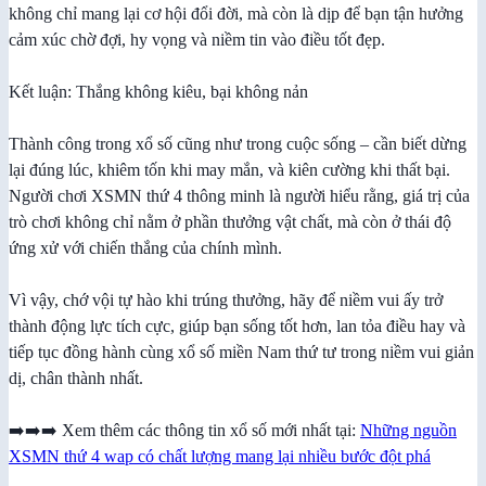
không chỉ mang lại cơ hội đổi đời, mà còn là dịp để bạn tận hưởng
cảm xúc chờ đợi, hy vọng và niềm tin vào điều tốt đẹp.
Kết luận: Thắng không kiêu, bại không nản
Thành công trong xổ số cũng như trong cuộc sống – cần biết dừng
lại đúng lúc, khiêm tốn khi may mắn, và kiên cường khi thất bại.
Người chơi XSMN thứ 4 thông minh là người hiểu rằng, giá trị của
trò chơi không chỉ nằm ở phần thưởng vật chất, mà còn ở thái độ
ứng xử với chiến thắng của chính mình.
Vì vậy, chớ vội tự hào khi trúng thưởng, hãy để niềm vui ấy trở
thành động lực tích cực, giúp bạn sống tốt hơn, lan tỏa điều hay và
tiếp tục đồng hành cùng xổ số miền Nam thứ tư trong niềm vui giản
dị, chân thành nhất.
➡️➡️➡️ Xem thêm các thông tin xổ số mới nhất tại:
Những nguồn
XSMN thứ 4 wap có chất lượng mang lại nhiều bước đột phá